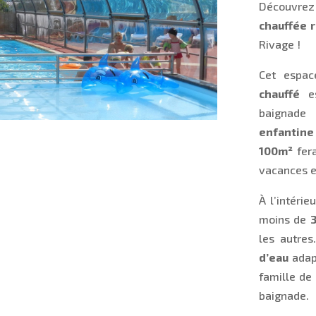
Découvr
chauffée 
Rivage !
Cet espa
chauffé
es
baignade
enfantine
100m²
fera
vacances e
À l’intéri
moins de
les autres
d’eau
adapt
famille de
baignade.