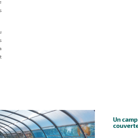
e
s
u
s
a
t
Un campi
couvert