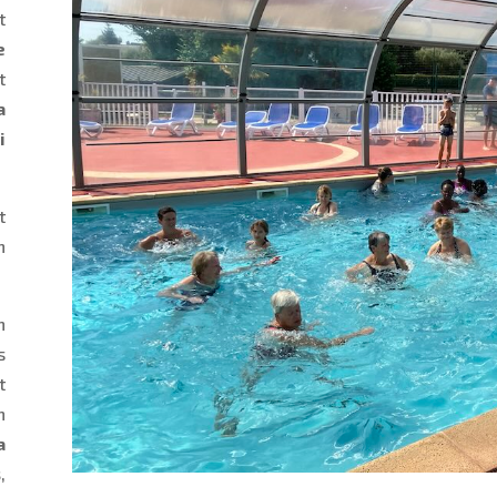
t
e
t
a
i
t
n
n
s
t
n
a
s
,