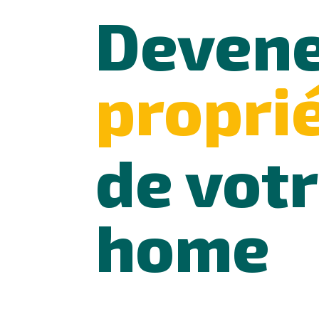
Deven
propri
de votr
home