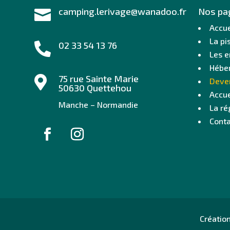
camping.lerivage@wanadoo.fr
Nos pa

Accue
La pi
02 33 54 13 76

Les 
Hébe
75 rue Sainte Marie

Deven
50630 Quettehou
Accue
Manche – Normandie
La ré
Conta
Création