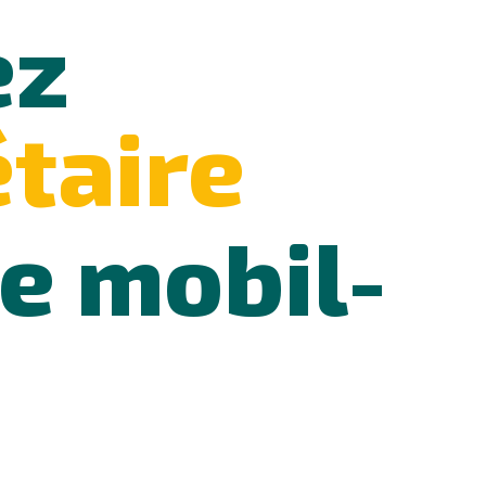
ez
étaire
e mobil-