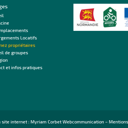
ges
il
scine
emplacements
rgements Locatifs
ez propriétaires
il de groupes
gion
ct et infos pratiques
 site internet :
Myriam Corbet Webcommunication
–
Mentions